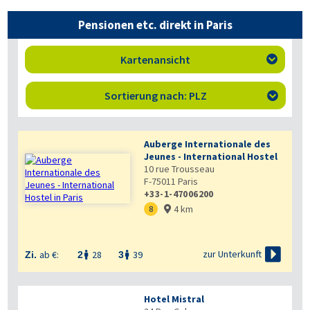
Pensionen etc. direkt in Paris
Kartenansicht

Sortierung nach: PLZ

Auberge Internationale des
Jeunes - International Hostel
10 rue Trousseau
F-75011
Paris
+33-1-47006200
4 km
8


zur Unterkunft
ab €:
28
39
Zi.
2
3


Hotel Mistral