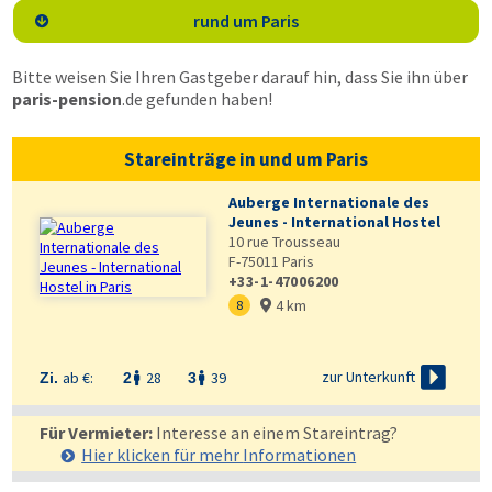
rund um Paris

Bitte weisen Sie Ihren Gastgeber darauf hin, dass Sie ihn über
paris-pension
.de
gefunden haben!
Stareinträge in und um Paris
Auberge Internationale des
Jeunes - International Hostel
10 rue Trousseau
F-75011
Paris
+33-1-47006200
4 km
8


zur Unterkunft
ab €:
28
39
Zi.
2
3


Für Vermieter:
Interesse an einem Stareintrag?
Hier klicken für mehr
Informationen