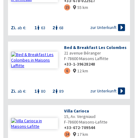
+33-678-022517
55 km
15


zur Unterkunft
ab €:
63
68
Zi.
1
2


Bed & Breakfast Les Colombes
21 avenue Béranger
F-78600
Maisons Laffitte
+33-1-39628248
12 km
6


zur Unterkunft
ab €:
80
89
Zi.
1
2


Villa Carioca
15, Av. Vergniaud
F-78600
Maisons-Lafitte
+33-672-709544
17 km
14
