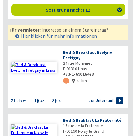
Sortierung nach: PLZ

Für Vermieter:
Interesse an einem Stareintrag?
Hier klicken für mehr
Informationen
Bed & Breakfast Evelyne
Fretigny
24 rue Monvinet
F-91310
Linas
+33-1-69016428
28 km
1


zur Unterkunft
ab €:
45
58
Zi.
1
2


Bed & Brakfast La Fraternité
17 rue de la Fraternité
F-93160
Noisy le Grand