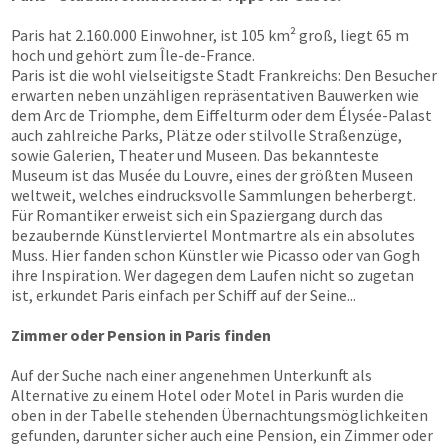
Paris hat 2.160.000 Einwohner, ist 105 km² groß, liegt 65 m
hoch und gehört zum Île-de-France.
Paris ist die wohl vielseitigste Stadt Frankreichs: Den Besucher
erwarten neben unzähligen repräsentativen Bauwerken wie
dem Arc de Triomphe, dem Eiffelturm oder dem Élysée-Palast
auch zahlreiche Parks, Plätze oder stilvolle Straßenzüge,
sowie Galerien, Theater und Museen. Das bekannteste
Museum ist das Musée du Louvre, eines der größten Museen
weltweit, welches eindrucksvolle Sammlungen beherbergt.
Für Romantiker erweist sich ein Spaziergang durch das
bezaubernde Künstlerviertel Montmartre als ein absolutes
Muss. Hier fanden schon Künstler wie Picasso oder van Gogh
ihre Inspiration. Wer dagegen dem Laufen nicht so zugetan
ist, erkundet Paris einfach per Schiff auf der Seine...
Zimmer oder Pension in Paris finden
Auf der Suche nach einer angenehmen Unterkunft als
Alternative zu einem Hotel oder Motel in Paris wurden die
oben in der Tabelle stehenden Übernachtungsmöglichkeiten
gefunden, darunter sicher auch eine Pension, ein Zimmer oder