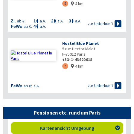
4 km
9

ab €:
a.A.
a.A.
a.A.
Zi.
1
2
3




zur Unterkunft
ab €:
a.A.
FeWo
4

Hostel Blue Planet
5 rue Hector Malot
F-75012
Paris
+33-1-43420618
4 km
7


zur Unterkunft
ab €:
a.A.
FeWo
Pensionen etc. rund um Paris
Kartenansicht Umgebung
