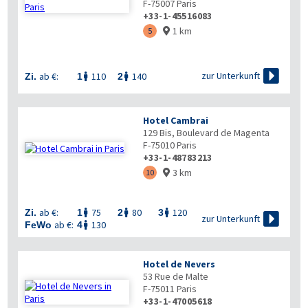
F-75007
Paris
+33-1-45516083
1 km
5


zur Unterkunft
ab €:
110
140
Zi.
1
2


Hotel Cambrai
129 Bis, Boulevard de Magenta
F-75010
Paris
+33-1-48783213
3 km
10

ab €:
75
80
120
Zi.
1
2
3




zur Unterkunft
ab €:
130
FeWo
4

Hotel de Nevers
53 Rue de Malte
F-75011
Paris
+33-1-47005618