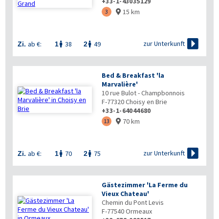
+33-1-43035129
15 km
3


zur Unterkunft
ab €:
38
49
Zi.
1
2


Bed & Breakfast 'la
Marvalière'
10 rue Bulot - Champbonnois
F-77320
Choisy en Brie
+33-1-64044680
70 km
13


zur Unterkunft
ab €:
70
75
Zi.
1
2


Gästezimmer 'La Ferme du
Vieux Chateau'
Chemin du Pont Levis
F-77540
Ormeaux