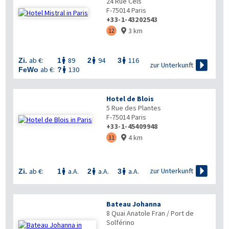
24 Rue Cels
F-75014
Paris
+33-1-43202543
3 km
12

ab €:
89
94
116
Zi.
1
2
3




zur Unterkunft
ab €:
130
FeWo
?

Hotel de Blois
5 Rue des Plantes
F-75014
Paris
+33-1-45409948
4 km
11


zur Unterkunft
ab €:
a.A.
a.A.
a.A.
Zi.
1
2
3



Bateau Johanna
8 Quai Anatole Fran / Port de
Solférino